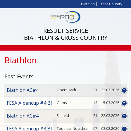
Biathlon
|
Cross Country
RESULT SERVICE
BIATHLON & CROSS COUNTRY
Biathlon
Past Events
Biathlon AC#4
Obertilliach
21. - 22.03.2026
FESA Alpencup #4 BI
Goms
13. - 15.03.2026
Biathlon AC#4
Seefeld
21. - 22.02.2026
FESA Alpencup #3 BI
Todtnau, Notschrei
07. - 08.02.2026