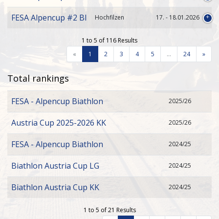
FESA Alpencup #2 BI
Hochfilzen
17. - 18.01.2026
1 to 5 of 116 Results
«
1
2
3
4
5
…
24
»
Total rankings
FESA - Alpencup Biathlon
2025/26
Austria Cup 2025-2026 KK
2025/26
FESA - Alpencup Biathlon
2024/25
Biathlon Austria Cup LG
2024/25
Biathlon Austria Cup KK
2024/25
1 to 5 of 21 Results